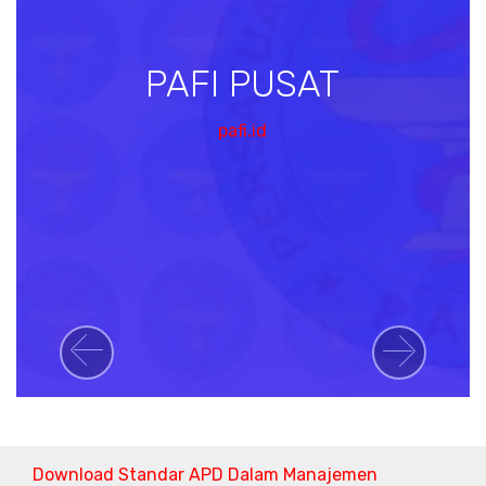
PAFI PUSAT
pafi.id
Previous
Next
Download Standar APD Dalam Manajemen